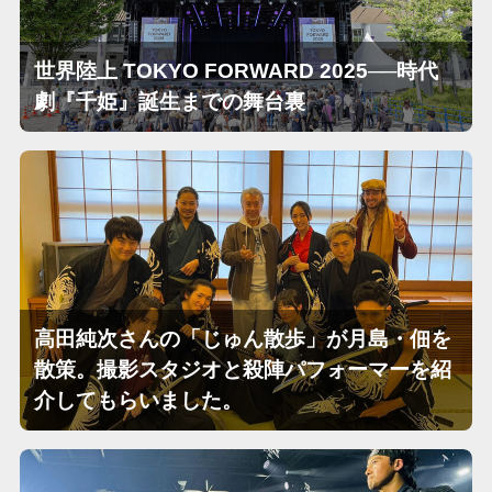
世界陸上 TOKYO FORWARD 2025──時代
劇『千姫』誕生までの舞台裏
高田純次さんの「じゅん散歩」が月島・佃を
散策。撮影スタジオと殺陣パフォーマーを紹
介してもらいました。