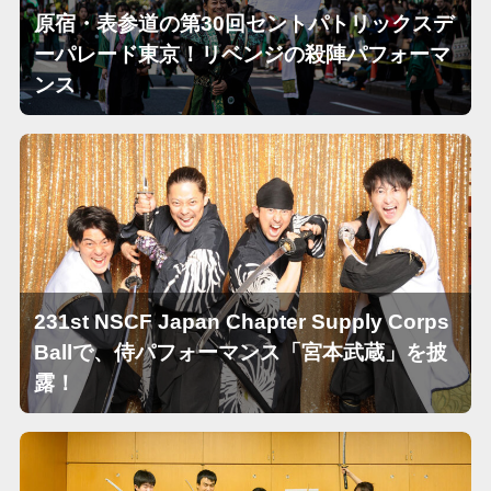
原宿・表参道の第30回セントパトリックスデ
ーパレード東京！リベンジの殺陣パフォーマ
ンス
231st NSCF Japan Chapter Supply Corps
Ballで、侍パフォーマンス「宮本武蔵」を披
露！