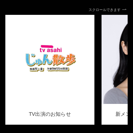
スクロールできます
TV出演のお知らせ
新メン