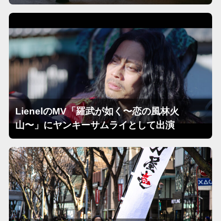
LienelのMV「羅武が如く〜恋の風林火
山〜」にヤンキーサムライとして出演