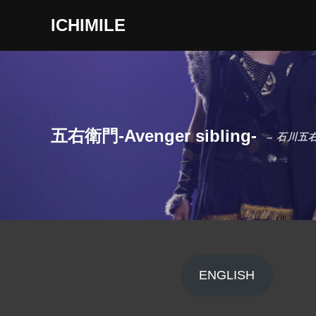
ICHIMILE
五右衛門-Avenger sibling-
– 石川五
ENGLISH