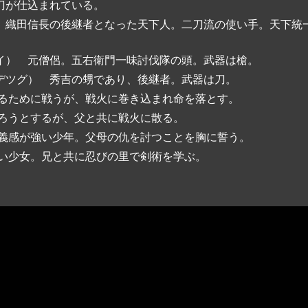
刀が仕込まれている。
 織田信長の後継者となった天下人。二刀流の使い手。天下統
イ） 元僧侶。五右衛門一味討伐隊の頭。武器は槍。
デツグ） 秀吉の甥であり、後継者。武器は刀。
守るために戦うが、戦火に巻き込まれ命を落とす。
守ろうとするが、父と共に戦火に散る。
正義感が強い少年。父母の仇を討つことを胸に誓う。
しい少女。兄と共に忍びの里で剣術を学ぶ。