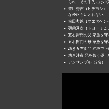
られ、その手先には小
豊臣秀吉（ヒデヨシ）
な侵略もいとわない。
前田玄以（マエダゲン
羽柴秀次（トヨトミヒ
五右衛門の父 家族を
五右衛門の母 家族を
幼き五右衛門 純粋で
幼き沙夜 兄を慕う優
アンサンブル（2名）