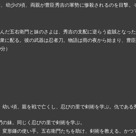
は、幼少の頃、両親が豊臣秀吉の軍勢に惨殺されるのを目撃。
んだ五右衛門と妹のさよは、秀吉の支配に逆らう盗賊となった
衆に配る。彼の武器は忍者刀。物語は雨の夜から始まり、豊臣
0分）
 幼い頃、親を戦で亡くし、忍びの里で剣術を学ぶ。仇である
。
門の妹。同じく忍びの里で剣術を学ぶ。
 変形鎌の使い手。五右衛門たちを助け、剣術を教える。かつ